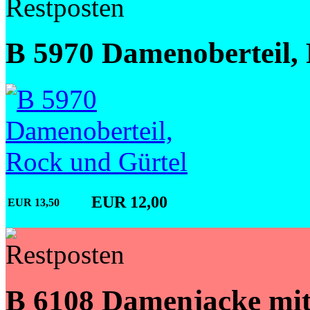
B 5970 Damenoberteil,
EUR 12,00
EUR 13,50
B 6108 Damenjacke mit