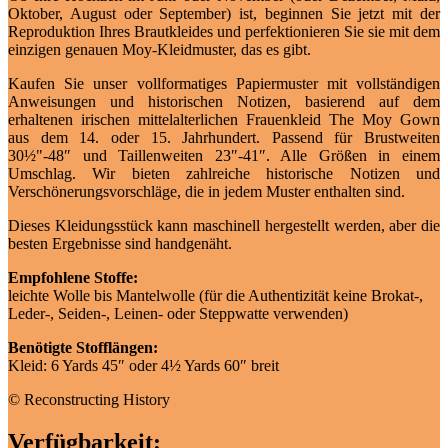
Oktober, August oder September) ist, beginnen Sie jetzt mit der
Reproduktion Ihres Brautkleides und perfektionieren Sie sie mit dem
einzigen genauen Moy-Kleidmuster, das es gibt.
Kaufen Sie unser vollformatiges Papiermuster mit vollständigen
Anweisungen und historischen Notizen, basierend auf dem
erhaltenen irischen mittelalterlichen Frauenkleid The Moy Gown
aus dem 14. oder 15. Jahrhundert. Passend für Brustweiten
30½"-48″ und Taillenweiten 23″-41″. Alle Größen in einem
Umschlag. Wir bieten zahlreiche historische Notizen und
Verschönerungsvorschläge, die in jedem Muster enthalten sind.
Dieses Kleidungsstück kann maschinell hergestellt werden, aber die
besten Ergebnisse sind handgenäht.
Empfohlene Stoffe:
leichte Wolle bis Mantelwolle (für die Authentizität keine Brokat-,
Leder-, Seiden-, Leinen- oder Steppwatte verwenden)
Benötigte Stofflängen:
Kleid: 6 Yards 45″ oder 4½ Yards 60″ breit
© Reconstructing History
Verfügbarkeit: